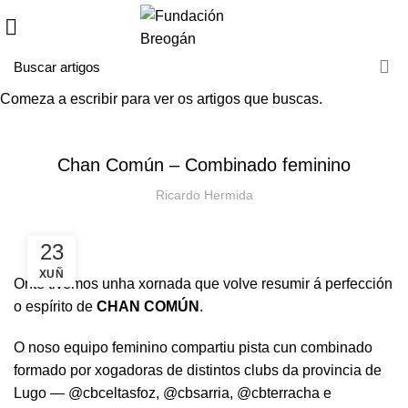
Comeza a escribir para ver os artigos que buscas.
HOME
NOVAS
NOVAS
Chan Común – Combinado feminino
Ricardo Hermida
23
XUÑ
Onte tivemos unha xornada que volve resumir á perfección
o espírito de
CHAN COMÚN
.
O noso equipo feminino compartiu pista cun combinado
formado por xogadoras de distintos clubs da provincia de
Lugo — @cbceltasfoz, @cbsarria, @cbterracha e