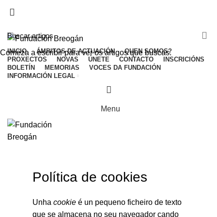
ADD ANYTHING HERE OR JUST REMOVE IT…
INICIO
ÁMBITOS DE ACTUACIÓN
QUEN SOMOS?
Comeza a escribir para ver os artigos que buscas.
PROXECTOS
NOVAS
ÚNETE
CONTACTO
INSCRICIÓNS
BOLETÍN
MEMORIAS
VOCES DA FUNDACIÓN
INFORMACIÓN LEGAL
Menu
HOME
POLÍTICA DE COOKIES
Política de cookies
Unha
cookie
é un pequeno ficheiro de texto
que se almacena no seu navegador cando