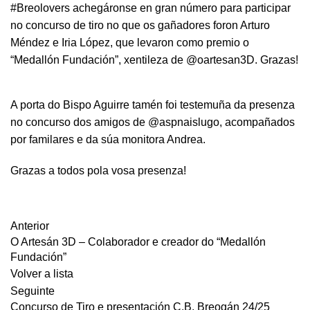
#Breolovers achegáronse en gran número para participar
no concurso de tiro no que os gañadores foron Arturo
Méndez e Iria López, que levaron como premio o
“Medallón Fundación”, xentileza de
@oartesan3D
. Grazas!
A porta do Bispo Aguirre tamén foi testemuña da presenza
no concurso dos amigos de
@aspnaislugo
, acompañados
por familares e da súa monitora Andrea.
Grazas a todos pola vosa presenza!
Anterior
O Artesán 3D – Colaborador e creador do “Medallón
Fundación”
Volver a lista
Seguinte
Concurso de Tiro e presentación C.B. Breogán 24/25