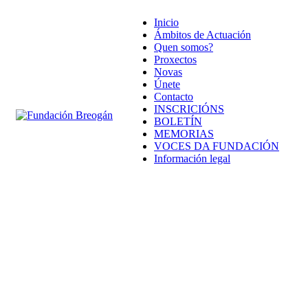
Inicio
Ámbitos de Actuación
Quen somos?
Proxectos
Novas
Únete
Contacto
INSCRICIÓNS
BOLETÍN
MEMORIAS
VOCES DA FUNDACIÓN
Información legal
Bases legais rifa solidaria
Aviso Legal
Política de cookies
Política de Privacidade