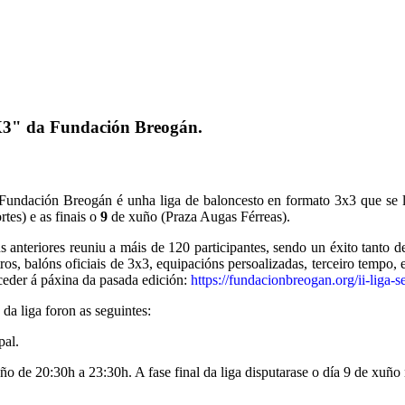
3X3" da Fundación Breogán.
Fundación Breogán é unha liga de baloncesto en formato 3x3 que se l
tes) e as finais o
9
de xuño (Praza Augas Férreas).
 anteriores reuniu a máis de 120 participantes, sendo un éxito tanto 
tros, balóns oficiais de 3x3, equipacións persoalizadas, terceiro tempo, 
ceder á páxina da pasada edición:
https://fundacionbreogan.org/ii-liga-s
 da liga foron as seguintes:
pal.
ño de 20:30h a 23:30h. A fase final da liga disputarase o día 9 de xuño 