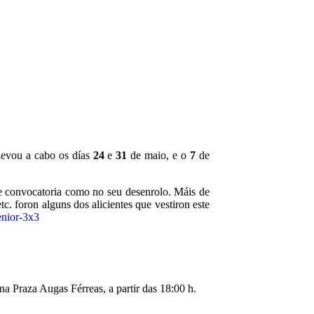
evou a cabo os días
24
e
31
de maio, e o
7
de
de convocatoria como no seu desenrolo. Máis de
etc. foron alguns dos alicientes que vestiron este
enior-3x3
na Praza Augas Férreas, a partir das 18:00 h.