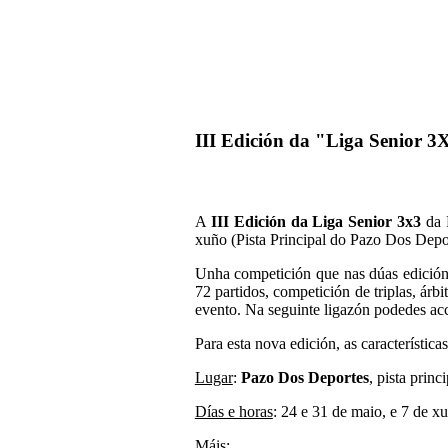
III Edición da "Liga Senior 
A
III Edición da Liga Senior 3x3
da 
xuño (Pista Principal do Pazo Dos Depor
Unha competición que nas dúas edicións
72 partidos, competición de triplas, árbi
evento. Na seguinte ligazón podedes ac
Para esta nova edición, as características
Lugar
:
Pazo Dos Deportes
, pista princi
Días e horas
: 24 e 31 de maio, e 7 de xu
Máis
: