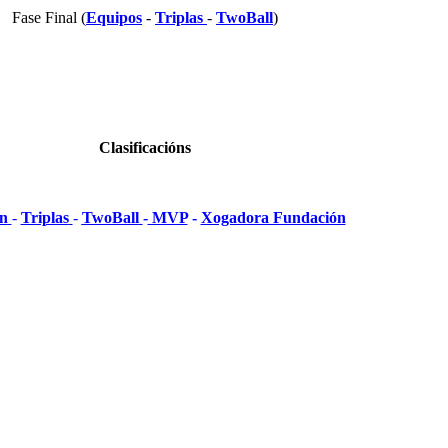
Fase Final
(
Equipos
-
Triplas
-
TwoBall
)
Clasificacións
n
-
Triplas
-
TwoBall
-
MVP
-
Xogadora Fundación