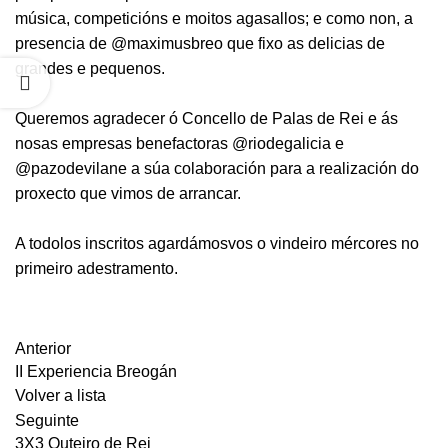
música, competicións e moitos agasallos; e como non, a
presencia de
@maximusbreo
que fixo as delicias de
grandes e pequenos.
Queremos agradecer ó Concello de Palas de Rei e ás
nosas empresas benefactoras
@riodegalicia
e
@pazodevilane
a súa colaboración para a realización do
proxecto que vimos de arrancar.
A todolos inscritos agardámosvos o vindeiro mércores no
primeiro adestramento.
Anterior
II Experiencia Breogán
Volver a lista
Seguinte
3X3 Outeiro de Rei