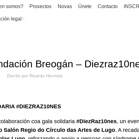
en somos?
Proxectos
Novas
Únete
Contacto
INSCR
ción legal
NOVAS
ndación Breogán – Diezraz10n
Escrito por
Ricardo Hermida
ARIA #DIEZRAZ10NES
olaboración coa gala solidaria
#DiezRaz10nes
, un eve
no Salón Regio do Círculo das Artes de Lugo
. A recad
olas Lugo
, reforzando o apoio a persoas con síndrome 