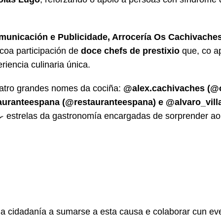
municación e Publicidade, Arrocería Os Cachivache
 coa participación de
doce chefs de prestixio
que, co a
iencia culinaria única.
catro grandes nomes da cociña:
@alex.cachivaches (@
auranteespana (@restauranteespana) e @alvaro_vill
🍳 estrelas da gastronomía encargadas de sorprender ao
 cidadanía a sumarse a esta causa e colaborar cun ev