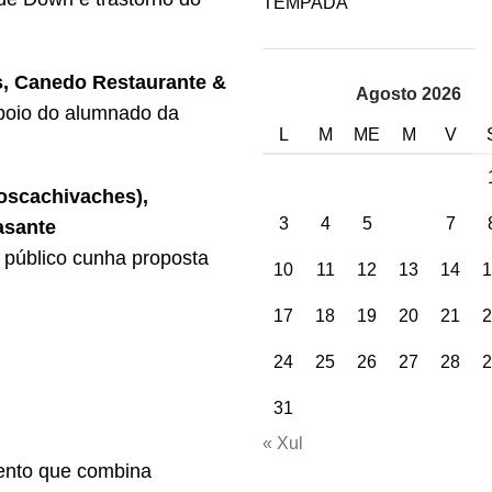
TEMPADA
s, Canedo Restaurante &
Agosto 2026
poio do alumnado da
L
M
ME
M
V
oscachivaches),
3
4
5
6
7
asante
 público cunha proposta
10
11
12
13
14
1
17
18
19
20
21
2
24
25
26
27
28
2
31
« Xul
ento que combina