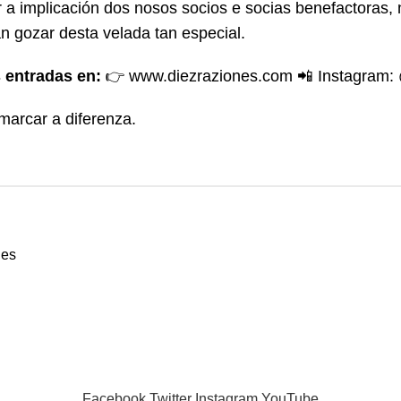
 a implicación dos nosos socios e socias benefactoras,
n gozar desta velada tan especial.
s entradas en:
👉
www.diezraziones.com
📲 Instagram:
arcar a diferenza.
des
Facebook
Twitter
Instagram
YouTube