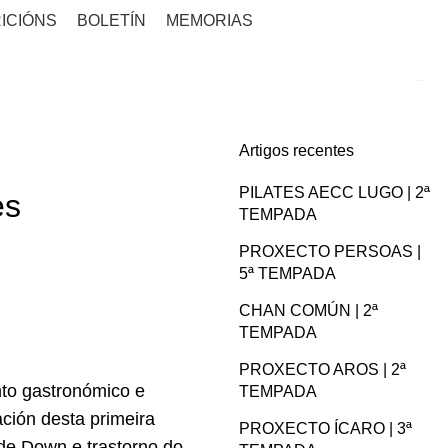
ICIÓNS
BOLETÍN
MEMORIAS
Artigos recentes
PILATES AECC LUGO | 2ª
es
TEMPADA
PROXECTO PERSOAS |
5ª TEMPADA
CHAN COMÚN | 2ª
TEMPADA
PROXECTO AROS | 2ª
nto gastronómico e
TEMPADA
ación desta primeira
PROXECTO ÍCARO | 3ª
de Down e trastorno do