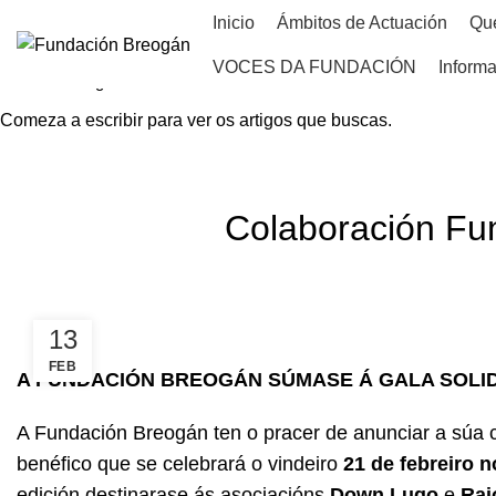
Inicio
Ámbitos de Actuación
Qu
VOCES DA FUNDACIÓN
Informa
Comeza a escribir para ver os artigos que buscas.
HOME
NOVAS
Colaboración Fu
13
FEB
A FUNDACIÓN BREOGÁN SÚMASE Á GALA SOLID
A Fundación Breogán ten o pracer de anunciar a súa c
benéfico que se celebrará o vindeiro
21 de febreiro 
edición destinarase ás asociacións
Down Lugo
e
Rai