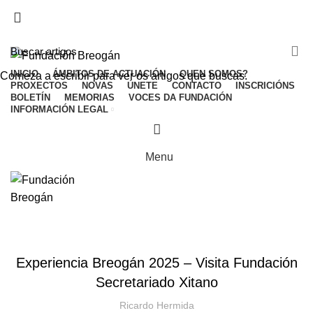
ADD ANYTHING HERE OR JUST REMOVE IT…
INICIO
ÁMBITOS DE ACTUACIÓN
QUEN SOMOS?
Comeza a escribir para ver os artigos que buscas.
PROXECTOS
NOVAS
ÚNETE
CONTACTO
INSCRICIÓNS
BOLETÍN
MEMORIAS
VOCES DA FUNDACIÓN
INFORMACIÓN LEGAL
Menu
HOME
NOVAS
NOVAS
Experiencia Breogán 2025 – Visita Fundación
Secretariado Xitano
Ricardo Hermida