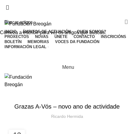
ADD ANYTHING HERE OR JUST REMOVE IT…
INICIO
ÁMBITOS DE ACTUACIÓN
QUEN SOMOS?
Comeza a escribir para ver os artigos que buscas.
PROXECTOS
NOVAS
ÚNETE
CONTACTO
INSCRICIÓNS
BOLETÍN
MEMORIAS
VOCES DA FUNDACIÓN
INFORMACIÓN LEGAL
Menu
NOVAS
Grazas A-Vós – novo ano de actividade
Ricardo Hermida