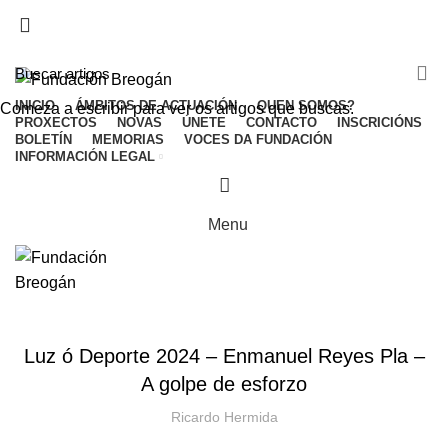
ADD ANYTHING HERE OR JUST REMOVE IT…
INICIO
ÁMBITOS DE ACTUACIÓN
QUEN SOMOS?
Comeza a escribir para ver os artigos que buscas.
PROXECTOS
NOVAS
ÚNETE
CONTACTO
INSCRICIÓNS
BOLETÍN
MEMORIAS
VOCES DA FUNDACIÓN
INFORMACIÓN LEGAL
Menu
NOVAS
Luz ó Deporte 2024 – Enmanuel Reyes Pla –
A golpe de esforzo
Ricardo Hermida