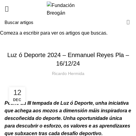
Comeza a escribir para ver os artigos que buscas.
HOME
NOVAS
NOVAS
Luz ó Deporte 2024 – Enmanuel Reyes Pla –
16/12/24
Ricardo Hermida
12
DEC
Peche da III tempada de Luz ó Deporte, unha iniciativa
que achega aos mozos a dimensión máis inspiradora e
descoñecida do deporte. Unha oportunidade única
para descubrir o esforzo, os valores e as aprendizaxes
que subxacen tras cada desafío deportivo.