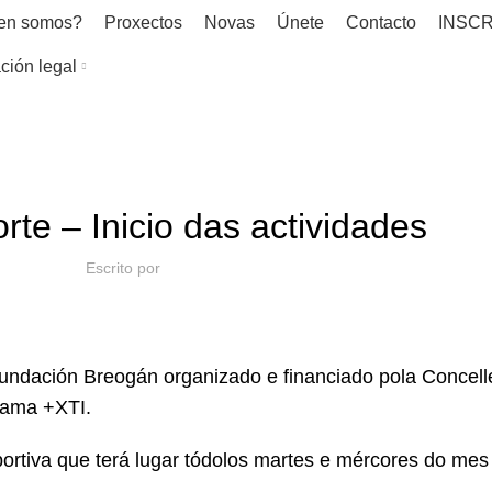
en somos?
Proxectos
Novas
Únete
Contacto
INSCR
ción legal
NOVAS
rte – Inicio das actividades
Escrito por
Fundación Breogán organizado e financiado pola Concell
rama +XTI.
ortiva que terá lugar tódolos martes e mércores do mes 