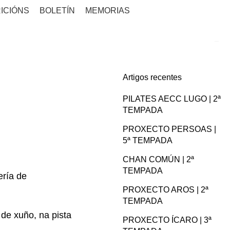
ICIÓNS
BOLETÍN
MEMORIAS
Artigos recentes
PILATES AECC LUGO | 2ª
TEMPADA
PROXECTO PERSOAS |
5ª TEMPADA
CHAN COMÚN | 2ª
TEMPADA
ería de
PROXECTO AROS | 2ª
TEMPADA
de xuño, na pista
PROXECTO ÍCARO | 3ª