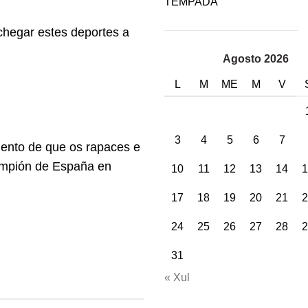
TEMPADA
chegar estes deportes a
Agosto 2026
L
M
ME
M
V
3
4
5
6
7
ento de que os rapaces e
 campión de España en
10
11
12
13
14
1
17
18
19
20
21
2
24
25
26
27
28
2
31
« Xul