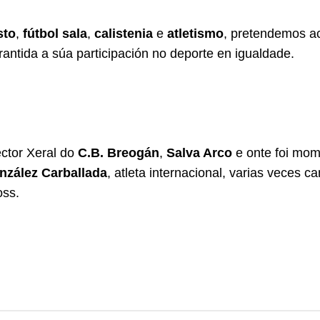
sto
,
fútbol sala
,
calistenia
e
atletismo
, pretendemos a
antida a súa participación no deporte en igualdade.
ctor Xeral do
C.B. Breogán
,
Salva Arco
e onte foi mom
nzález Carballada
, atleta internacional, varias veces
oss.