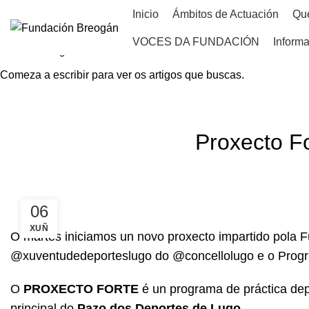
Inicio
Ámbitos de Actuación
Qu
VOCES DA FUNDACIÓN
Informa
Comeza a escribir para ver os artigos que buscas.
HOME
NOVAS
Proxecto Fo
06
XUÑ
O martes iniciamos un novo proxecto impartido pola 
@xuventudedeporteslugo do @concellolugo e o Prog
O
PROXECTO FORTE
é un programa de práctica dep
principal do
Pazo dos Deportes de Lugo
.