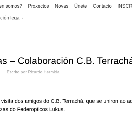
en somos?
Proxectos
Novas
Únete
Contacto
INSCR
ción legal
NOVAS
s – Colaboración C.B. Terrach
Escrito por
Ricardo Hermida
 visita dos amigos do
C.B. Terrachá
, que se uniron ao 
azas do
Federopticos Lukus
.