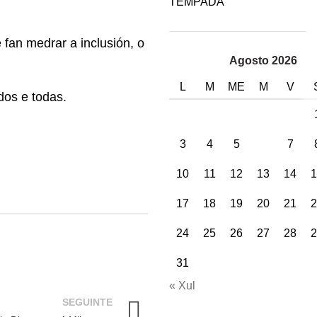
TEMPADA
fan medrar a inclusión, o
Agosto 2026
L
M
ME
M
V
dos e todas.
3
4
5
6
7
10
11
12
13
14
1
17
18
19
20
21
2
24
25
26
27
28
2
31
« Xul
SEGUINTE