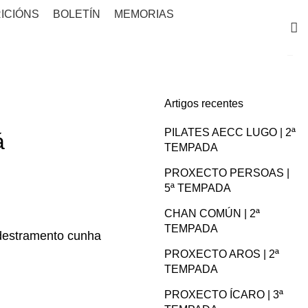
ICIÓNS
BOLETÍN
MEMORIAS
Artigos recentes
PILATES AECC LUGO | 2ª
á
TEMPADA
PROXECTO PERSOAS |
5ª TEMPADA
CHAN COMÚN | 2ª
TEMPADA
adestramento cunha
PROXECTO AROS | 2ª
TEMPADA
PROXECTO ÍCARO | 3ª