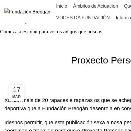
Inicio
Ámbitos de Actuación
Qu
VOCES DA FUNDACIÓN
Informa
Comeza a escribir para ver os artigos que buscas.
HOME
NOVAS
Proxecto Pers
17
MAR
Xa son máis de 20 rapaces e rapazas os que se achega
deportiva que a Fundación Breogán desenrola en con
Idesnos permitir, que esta publicación sexa a nosa p
coordinan e traballan para que o Proxecto Persoas sai