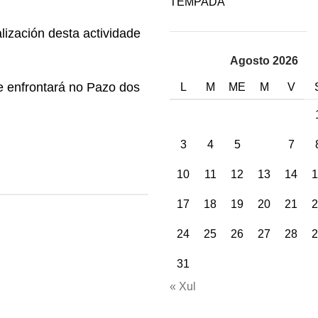
TEMPADA
lización desta actividade
Agosto 2026
e enfrontará no Pazo dos
L
M
ME
M
V
3
4
5
6
7
10
11
12
13
14
1
17
18
19
20
21
2
24
25
26
27
28
2
31
« Xul