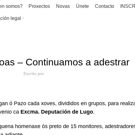
en somos?
Proxectos
Novas
Únete
Contacto
INSCR
ción legal
NOVAS
oas – Continuamos a adestrar
Escrito por
n ó Pazo cada xoves, divididos en grupos, para realiza
venio ca
Excma. Deputación de Lugo
.
equena homenaxe ós preto de 15 monitores, adestradores
a adiante.