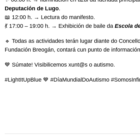
Deputación de Lugo
.
📖 12:00 h. → Lectura do manifesto.
💃 17:00 – 19:00 h. → Exhibición de baile da
Escola d
🔹 Todas as actividades terán lugar diante do Concel
Fundación Breogán, contará cun punto de información
💙 Súmate! Visibilicemos xunt@s o autismo.
#LightItUpBlue 💙 #DíaMundialDoAutismo #SomosInfi