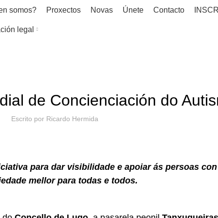
en somos?
Proxectos
Novas
Únete
Contacto
INSCR
ción legal
NOVAS
ndial de Concienciación do Auti
Escrito por
Ricardo Hermida
iativa para dar visibilidade e apoiar ás persoas con
edade mellor para todas e todos.
l do
Concello de Lugo
, a pasarela peonil
Tanxugueira