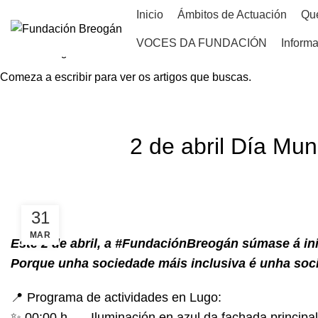
Inicio
Ámbitos de Actuación
Qu
VOCES DA FUNDACIÓN
Informa
Comeza a escribir para ver os artigos que buscas.
HOME
NOVAS
2 de abril Día Mu
31
MAR
Este 2 de abril, a #FundaciónBreogán súmase á inic
Porque unha sociedade máis inclusiva é unha soci
📍 Programa de actividades en Lugo:
✨ 00:00 h. → Iluminación en azul da fachada principa