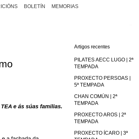
ICIÓNS
BOLETÍN
MEMORIAS
Artigos recentes
PILATES AECC LUGO | 2ª
smo
TEMPADA
PROXECTO PERSOAS |
5ª TEMPADA
CHAN COMÚN | 2ª
TEMPADA
 TEA e ás súas familias.
PROXECTO AROS | 2ª
TEMPADA
PROXECTO ÍCARO | 3ª
s
e a fachada da