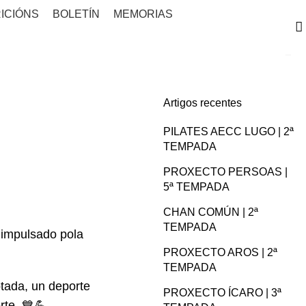
ICIÓNS
BOLETÍN
MEMORIAS
Artigos recentes
PILATES AECC LUGO | 2ª
TEMPADA
PROXECTO PERSOAS |
5ª TEMPADA
CHAN COMÚN | 2ª
TEMPADA
 impulsado pola
PROXECTO AROS | 2ª
TEMPADA
tada, un deporte
PROXECTO ÍCARO | 3ª
rte. 💙💪