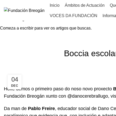
Inicio
Ámbitos de Actuación
Qu
VOCES DA FUNDACIÓN
Informa
Comeza a escribir para ver os artigos que buscas.
HOME
NOVAS
Boccia escola
04
DEC
Hoxe demos o primeiro paso do noso novo proxecto
Fundación Breogán xunto con @danocerebrallugo, vi
Da man de
Pablo Freire
, educador social de Dano C
paralímpico que evidencia que, con inclusión e adapta