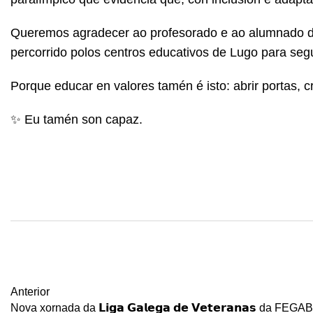
Queremos agradecer ao profesorado e ao alumnado de 
percorrido polos centros educativos de Lugo para seg
Porque educar en valores tamén é isto: abrir portas,
✨ Eu tamén son capaz.
Anterior
Nova xornada da 𝗟𝗶𝗴𝗮 𝗚𝗮𝗹𝗲𝗴𝗮 𝗱𝗲 𝗩𝗲𝘁𝗲𝗿𝗮𝗻𝗮𝘀 da FEG