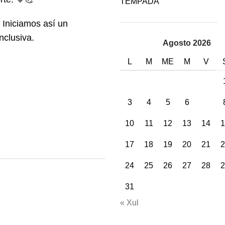
TEMPADA
 Iniciamos así un
nclusiva.
Agosto 2026
L
M
ME
M
V
3
4
5
6
7
10
11
12
13
14
1
17
18
19
20
21
2
24
25
26
27
28
2
31
« Xul