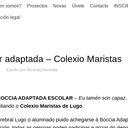
en somos?
Proxectos
Novas
Únete
Contacto
INSCR
ción legal
NOVAS
r adaptada – Colexio Maristas
Escrito por
Ricardo Hermida
BOCCIA ADAPTADA ESCOLAR
–
Eu tamén son capaz
,
sitando o
Colexio Maristas de Lugo
.
erebral Lugo o alumnado puido achegarse á Boccia Adap
ción, todas as persoas poden participar e gozar do depo