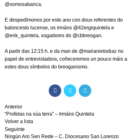
@somosabanca
.
E despedímonos por este ano con dous referentes do
baloncesto lucense, os irmáns
@42ergiquintela
e
@erik_quintela
, xogadores do
@cbbreogan
.
A partir das 12:15 h. e da man de
@marianietodiaz
no
papel de entrevistadora, coñeceremos un pouco máis a
estes dous símbolos do breoganismo.
Anterior
“Profetas na súa terra” – Irmáns Quintela
Volver a lista
Seguinte
Ningún Aro Sen Rede – C. Diocesano San Lorenzo