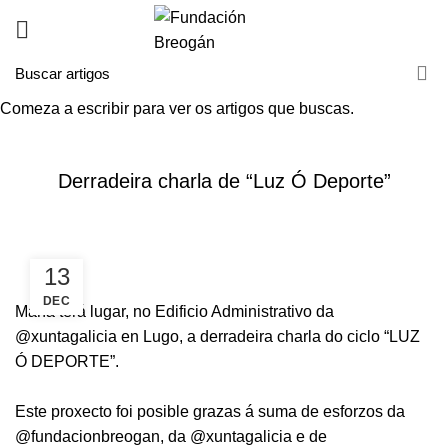
Comeza a escribir para ver os artigos que buscas.
HOME
NOVAS
NOVAS
Derradeira charla de “Luz Ó Deporte”
13
DEC
Mañá terá lugar, no Edificio Administrativo da
@xuntagalicia
en Lugo, a derradeira charla do ciclo “LUZ
Ó DEPORTE”.
Este proxecto foi posible grazas á suma de esforzos da
@fundacionbreogan
, da
@xuntagalicia
e de