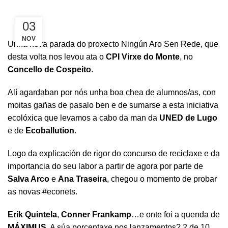
03
NOV
Unha nova parada do proxecto Ningún Aro Sen Rede, que
desta volta nos levou ata o
CPI Virxe do Monte
, no
Concello de Cospeito
.
Alí agardaban por nós unha boa chea de alumnos/as, con
moitas gañas de pasalo ben e de sumarse a esta iniciativa
ecolóxica que levamos a cabo da man da
UNED de Lugo
e de
Ecoballution
.
Logo da explicación de rigor do concurso de reciclaxe e da
importancia do seu labor a partir de agora por parte de
Salva Arco
e
Ana Traseira
, chegou o momento de probar
as novas #econets.
Erik Quintela
,
Conner Frankamp
…e onte foi a quenda de
MÁXIMUS
. A súa porcentaxe nos lanzamentos? 2 de 10,