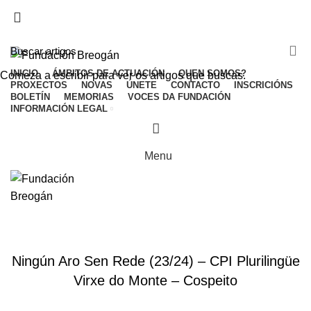
ADD ANYTHING HERE OR JUST REMOVE IT…
INICIO
ÁMBITOS DE ACTUACIÓN
QUEN SOMOS?
Comeza a escribir para ver os artigos que buscas.
PROXECTOS
NOVAS
ÚNETE
CONTACTO
INSCRICIÓNS
BOLETÍN
MEMORIAS
VOCES DA FUNDACIÓN
INFORMACIÓN LEGAL
Menu
HOME
NOVAS
NOVAS
Ningún Aro Sen Rede (23/24) – CPI Plurilingüe
Virxe do Monte – Cospeito