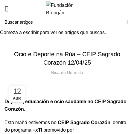
Comeza a escribir para ver os artigos que buscas.
HOME
NOVAS
NOVAS
Ocio e Deporte na Rúa – CEIP Sagrado
Corazón 12/04/25
Ricardo Hermida
12
ABR
Deporte, educación e ocio saudable no CEIP Sagrado
Corazón
.
Esta mañá estivemos no
CEIP Sagrado Corazón
, dentro
do programa
+xTI
promovido por