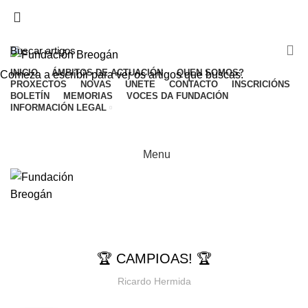
ADD ANYTHING HERE OR JUST REMOVE IT…
INICIO
ÁMBITOS DE ACTUACIÓN
QUEN SOMOS?
Comeza a escribir para ver os artigos que buscas.
PROXECTOS
NOVAS
ÚNETE
CONTACTO
INSCRICIÓNS
BOLETÍN
MEMORIAS
VOCES DA FUNDACIÓN
INFORMACIÓN LEGAL
Menu
HOME
NOVAS
NOVAS
🏆 CAMPIOAS! 🏆
Ricardo Hermida