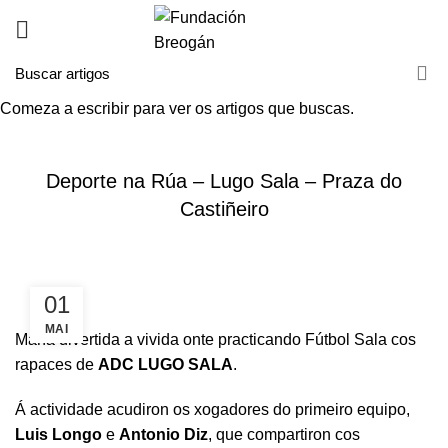
Comeza a escribir para ver os artigos que buscas.
HOME
NOVAS
NOVAS
Deporte na Rúa – Lugo Sala – Praza do
Castiñeiro
01
MAI
Mañá divertida a vivida onte practicando Fútbol Sala cos
rapaces de
ADC LUGO SALA
.
Á actividade acudiron os xogadores do primeiro equipo,
Luis Longo
e
Antonio Diz
, que compartiron cos