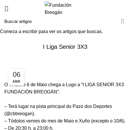
Comeza a escribir para ver os artigos que buscas.
NOVAS
I Liga Senior 3X3
06
ABR
O vindeiro 6 de Maio chega a Lugo a “I LIGA SENIOR 3X3
FUNDACIÓN BREOGÁN”.
– Terá lugar na pista principal do Pazo dos Deportes
(
@cbbreogan
).
– Tódolos venres do mes de Maio e Xuño (excepto o 10/6).
– De 20:30 h. a 23:00 h.