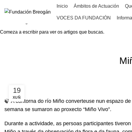
Inicio
Ámbitos de Actuación
Qu
VOCES DA FUNDACIÓN
Informa
Comeza a escribir para ver os artigos que buscas.
HOME
NOVAS
Mi
19
XUÑ
🍃 A contorna do río Miño converteuse nun espazo de
semana se sumaron ao proxecto “Miño Vivo”.
Durante a actividade, as persoas participantes tivero
Miño a través da observación da flora e da fauna, com