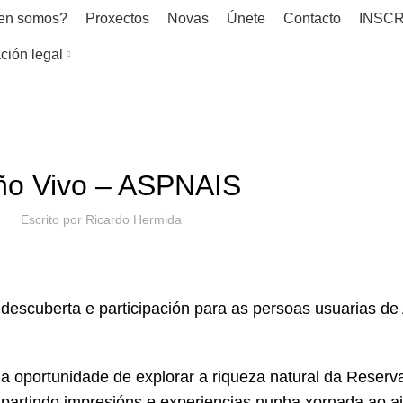
en somos?
Proxectos
Novas
Únete
Contacto
INSCR
ción legal
NOVAS
ño Vivo – ASPNAIS
Escrito por
Ricardo Hermida
 descuberta e participación para as persoas usuarias d
n a oportunidade de explorar a riqueza natural da Reserv
partindo impresións e experiencias nunha xornada ao air