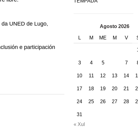
TEMPADA
os da UNED de Lugo,
Agosto 2026
L
M
ME
M
V
lusión e participación
3
4
5
6
7
10
11
12
13
14
1
17
18
19
20
21
2
24
25
26
27
28
2
31
« Xul