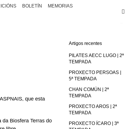
ICIÓNS
BOLETÍN
MEMORIAS
Artigos recentes
PILATES AECC LUGO | 2ª
TEMPADA
PROXECTO PERSOAS |
5ª TEMPADA
CHAN COMÚN | 2ª
TEMPADA
e ASPNAIS, que esta
PROXECTO AROS | 2ª
TEMPADA
a da Biosfera Terras do
PROXECTO ÍCARO | 3ª
e libre.